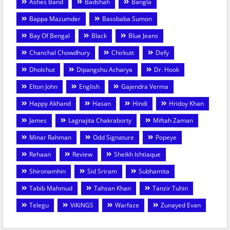
Ashes Band
Badshah
Bangla
Bappa Mazumder
Bassbaba Sumon
Bay Of Bengal
Black
Blue Jeans
Chanchal Chowdhury
Chirkutt
Defy
Dholchut
Dipangshu Acharya
Dr. Hook
Elton John
English
Gajendra Verma
Happy Akhand
Hasan
Hindi
Hridoy Khan
James
Lagnajita Chakraborty
Miftah Zaman
Minar Rahman
Odd Signature
Popeye
Rehaan
Review
Sheikh Ishtiaque
Shironamhin
Sid Sriram
Subhamita
Tabib Mahmud
Tahsan Khan
Tanzir Tuhin
Telegu
ViKiNGS
Warfaze
Zunayed Evan