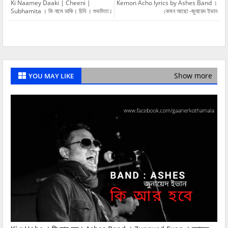
Ki Naamey Daaki | Cheeni |
Kemon Acho lyrics by Ashes Band ।
Subhamita । কি নামে ডাকি। চিনি । শুভমিতা।
কেমন আছো -জুনায়েদ ইভান
Show more
YOU MAY LIKE