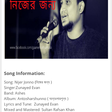
Song Information:
Song: Nijer Jonno (নিজের জন্য )
Singer:Zunayed Evan
Band: Ashes
Album: Antosharshunno ( অন্তঃসারশূন্য )
Lyrics and Tune: Zunayed Evan
Mixed and Mastered: Sultan Rafsan Khan