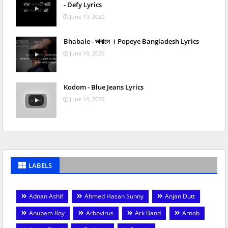
- Defy Lyrics
June 19, 2020
Bhabale - ভাবালে । Popeye Bangladesh Lyrics
June 19, 2020
Kodom - Blue Jeans Lyrics
June 19, 2020
LABELS
Adnan Ashif
Ahmed Hasan Sunny
Anjan Dutt
Anupam Roy
Arbovirus
Ark Band
Arnob